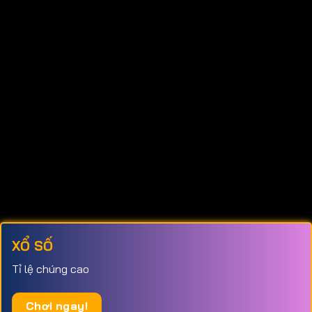
XỔ SỐ
Tỉ lệ chúng cao
Chơi ngay!