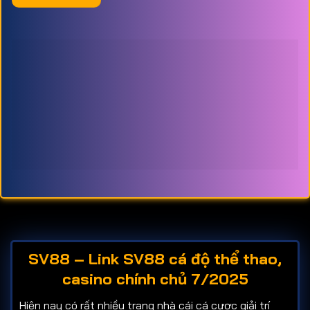
SV88 – Link SV88 cá độ thể thao,
casino chính chủ 7/2025
Hiện nay có rất nhiều trang nhà cái cá cược giải trí