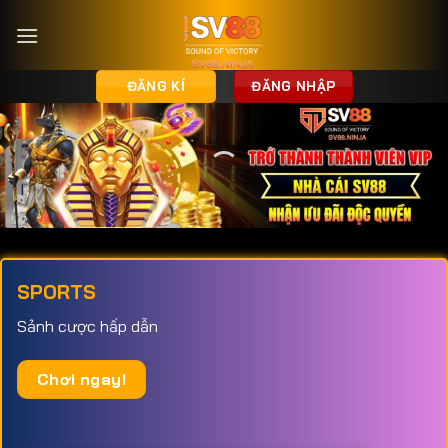
Bỏ
qua
nội
dung
ĐĂNG KÍ
ĐĂNG NHẬP
SPORTS
Sảnh cược hấp dẫn
Chơi ngay!