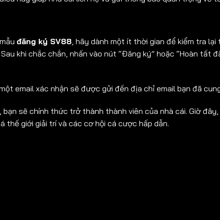
o mẫu
đăng ký SV88
, hãy dành một ít thời gian để kiểm tra lạ
ỗi. Sau khi chắc chắn, nhấn vào nút “Đăng ký” hoặc “Hoàn tất 
một email xác nhận sẽ được gửi đến địa chỉ email bạn đã cung
, bạn sẽ chính thức trở thành thành viên của nhà cái. Giờ đây
hế giới giải trí và các cơ hội cá cược hấp dẫn.