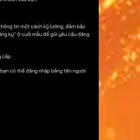
i thông tin một cách kỹ lưỡng, đảm bảo
đăng ký” ở cuối mẫu để gửi yêu cầu đăng
 cấp.
, bạn có thể đăng nhập bằng tên người