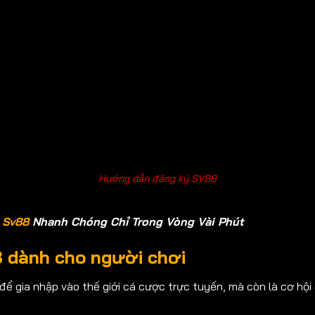
Hướng dẫn đăng ký SV88
 Sv88
Nhanh Chóng Chỉ Trong Vòng Vài Phút
8 dành cho người chơi
để gia nhập vào thế giới cá cược trực tuyến, mà còn là cơ hội