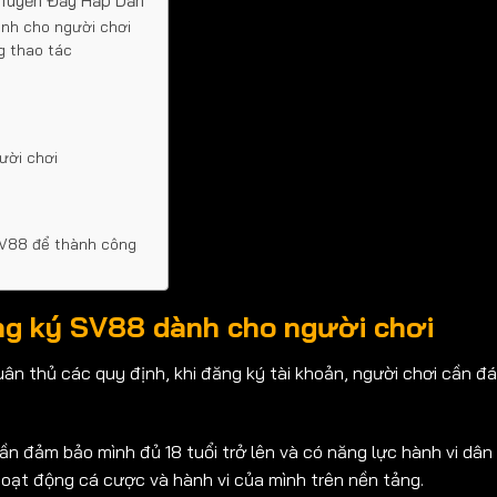
 Tuyến Đầy Hấp Dẫn
ành cho người chơi
g thao tác
ười chơi
SV88 để thành công
ăng ký SV88 dành cho người chơi
uân thủ các quy định, khi đăng ký tài khoản, người chơi cần 
cần đảm bảo mình đủ 18 tuổi trở lên và có năng lực hành vi dâ
hoạt động cá cược và hành vi của mình trên nền tảng.