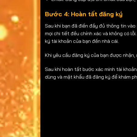
Bước 4: Hoàn tất đăng ký
Sau khi bạn đã điền đầy đủ thông tin và
mọi chi tiết đều chính xác và không có l
ký tài khoản của bạn đến nhà cái.
Khi yêu cầu đăng ký của bạn được nhận, 
Sau khi hoàn tất bước xác minh tài khoản
dùng và mật khẩu đã đăng ký để khám phá t