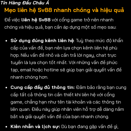
Tín Hàng Đầu Châu Á
Mẹo liên hệ Sv88 nhanh chóng và hiệu quả
Để việc
liên hệ Sv88
với cổng game trở nên nhanh
chóng và hiệu quả, bạn cần áp dụng một số mẹo sau:
Sử dụng đúng kênh liên hệ
: Tuỳ theo mức độ khẩn
cấp của vấn đề, bạn nên lựa chọn kênh liên hệ phù
hợp. Nếu vấn đề nhỏ và cần trả lời ngay, chat trực
tuyến là lựa chọn tốt nhất. Với những vấn đề phức
tạp, email hoặc hotline sẽ giúp bạn giải quyết vấn đề
nhanh chóng hơn.
Cung cấp đầy đủ thông tin:
Đảm bảo rằng bạn cung
cấp tất cả thông tin cần thiết khi liên hệ với cổng
game, chẳng hạn như tên tài khoản và các thông tin
liên quan. Điều này giúp nhân viên hỗ trợ dễ dàng nắm
bắt và giải quyết vấn đề của bạn nhanh chóng.
Kiên nhẫn và lịch sự:
Dù bạn đang gặp vấn đề gì,