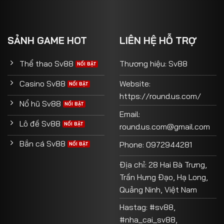
SẢNH GAME HOT
LIÊN HỆ HỖ TRỢ
Thể thao Sv88
Thương hiệu: Sv88
Casino Sv88
Website:
https://round.us.com/
Nổ hũ Sv88
Email:
Lô đề Sv88
round.us.com@gmail.com
Bắn cá Sv88
Phone: 0972944281
Địa chỉ: 28 Hai Bà Trưng,
Trần Hưng Đạo, Hạ Long,
Quảng Ninh, Việt Nam
Hastag: #sv88,
#nha_cai_sv88,