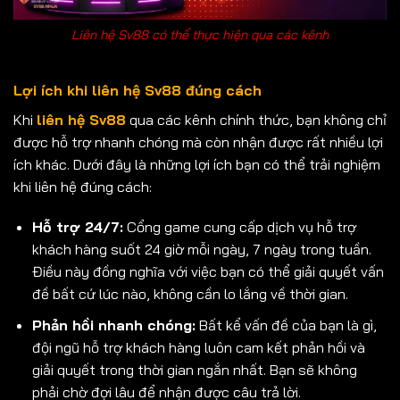
Liên hệ Sv88 có thể thực hiện qua các kênh
Lợi ích khi liên hệ Sv88 đúng cách
Khi
liên hệ Sv88
qua các kênh chính thức, bạn không chỉ
được hỗ trợ nhanh chóng mà còn nhận được rất nhiều lợi
ích khác. Dưới đây là những lợi ích bạn có thể trải nghiệm
khi liên hệ đúng cách:
Hỗ trợ 24/7:
Cổng game cung cấp dịch vụ hỗ trợ
khách hàng suốt 24 giờ mỗi ngày, 7 ngày trong tuần.
Điều này đồng nghĩa với việc bạn có thể giải quyết vấn
đề bất cứ lúc nào, không cần lo lắng về thời gian.
Phản hồi nhanh chóng:
Bất kể vấn đề của bạn là gì,
đội ngũ hỗ trợ khách hàng luôn cam kết phản hồi và
giải quyết trong thời gian ngắn nhất. Bạn sẽ không
phải chờ đợi lâu để nhận được câu trả lời.