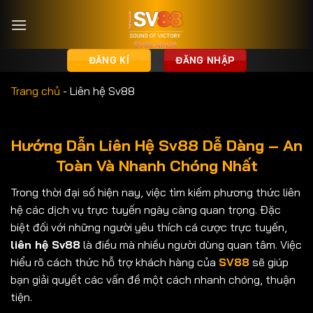
Bỏ
qua
nội
dung
ĐĂNG KÍ
ĐĂNG NHẬP
Trang chủ
-
Liên hệ Sv88
Hướng Dẫn Liên Hệ Sv88 Dễ Dàng – An
Toàn Và Nhanh Chóng Nhất
Trong thời đại số hiện nay, việc tìm kiếm phương thức liên
hệ các dịch vụ trực tuyến ngày càng quan trọng. Đặc
biệt đối với những người yêu thích cá cược trực tuyến,
liên hệ Sv88
là điều mà nhiều người dùng quan tâm. Việc
hiểu rõ cách thức hỗ trợ khách hàng của
SV88
sẽ giúp
bạn giải quyết các vấn đề một cách nhanh chóng, thuận
tiện.