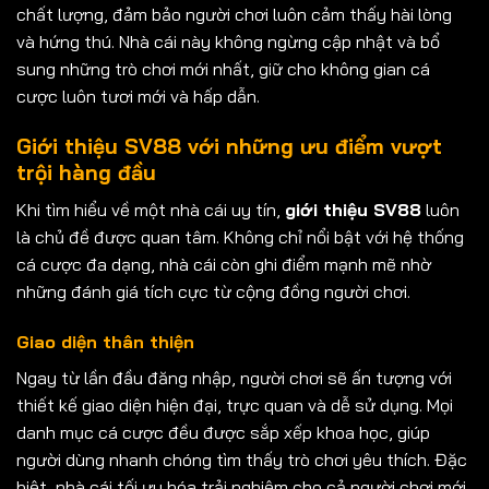
chất lượng, đảm bảo người chơi luôn cảm thấy hài lòng
và hứng thú. Nhà cái này không ngừng cập nhật và bổ
sung những trò chơi mới nhất, giữ cho không gian cá
cược luôn tươi mới và hấp dẫn.
Giới thiệu SV88 với những ưu điểm vượt
trội hàng đầu
Khi tìm hiểu về một nhà cái uy tín,
giới thiệu SV88
luôn
là chủ đề được quan tâm. Không chỉ nổi bật với hệ thống
cá cược đa dạng, nhà cái còn ghi điểm mạnh mẽ nhờ
những đánh giá tích cực từ cộng đồng người chơi.
Giao diện thân thiện
Ngay từ lần đầu đăng nhập, người chơi sẽ ấn tượng với
thiết kế giao diện hiện đại, trực quan và dễ sử dụng. Mọi
danh mục cá cược đều được sắp xếp khoa học, giúp
người dùng nhanh chóng tìm thấy trò chơi yêu thích. Đặc
biệt, nhà cái tối ưu hóa trải nghiệm cho cả người chơi mới