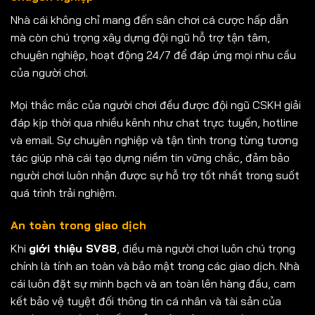
Nhà cái không chỉ mang đến sân chơi cá cược hấp dẫn
mà còn chú trọng xây dựng đội ngũ hỗ trợ tận tâm,
chuyên nghiệp, hoạt động 24/7 để đáp ứng mọi nhu cầu
của người chơi.
Mọi thắc mắc của người chơi đều được đội ngũ CSKH giải
đáp kịp thời qua nhiều kênh như chat trực tuyến, hotline
và email. Sự chuyên nghiệp và tận tình trong từng tương
tác giúp nhà cái tạo dựng niềm tin vững chắc, đảm bảo
người chơi luôn nhận được sự hỗ trợ tốt nhất trong suốt
quá trình trải nghiệm.
An toàn trong giao dịch
Khi
giới thiệu SV88
, điều mà người chơi luôn chú trọng
chính là tính an toàn và bảo mật trong các giao dịch. Nhà
cái luôn đặt sự minh bạch và an toàn lên hàng đầu, cam
kết bảo vệ tuyệt đối thông tin cá nhân và tài sản của