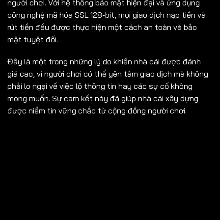
người chơi. Với hệ thống bảo mật hiện đại và ứng dụng
công nghệ mã hóa SSL 128-bit, mọi giao dịch nạp tiền và
rút tiền đều được thực hiện một cách an toàn và bảo
mật tuyệt đối.
Đây là một trong những lý do khiến nhà cái được đánh
giá cao, vì người chơi có thể yên tâm giao dịch mà không
phải lo ngại về việc lộ thông tin hay các sự cố không
mong muốn. Sự cam kết này đã giúp nhà cái xây dựng
được niềm tin vững chắc từ cộng đồng người chơi.