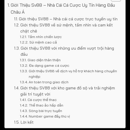
Giới Thiệu Sv88 – Nhà Cái Cá Cược Uy Tín Hàng Đầu
Châu Á
Giới thiệu SV88 – Nhà cái cá cược trực tuyến uy tín
Giới thiệu SV88 về sứ mệnh, tầm nhìn và cam kết
chặt chẽ
Tầm nhìn chiến lược
Sứ mệnh cao cả
Giới thiệu SV88 với những ưu điểm vượt trội hàng
đầu
Giao diện thân thiện
Đa dạng game cá cược
Giới thiệu SV88 về dịch vụ hỗ trợ khách hàng chuyên
nghiệp
An toàn trong giao dịch
Giới thiệu SV88 với kho game đồ sộ và trải nghiệm
giải trí tuyệt vời
Cá cược thể thao
Thể thao ảo hấp dẫn
Sòng bài trực tuyến
Number game đầy thú vị
Lời kết