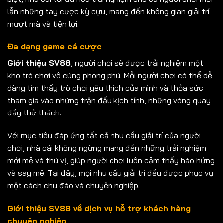
lẫn những tay cược kỳ cựu, mang đến không gian giải trí
mượt mà và tiện lợi.
Đa dạng game cá cược
Giới thiệu SV88
, người chơi sẽ được trải nghiệm một
kho trò chơi vô cùng phong phú. Mỗi người chơi có thể dễ
dàng tìm thấy trò chơi yêu thích của mình và thỏa sức
tham gia vào những trận đấu kịch tính, những vòng quay
đầy thử thách.
Với mục tiêu đáp ứng tất cả nhu cầu giải trí của người
chơi, nhà cái không ngừng mang đến những trải nghiệm
mới mẻ và thú vị, giúp người chơi luôn cảm thấy hào hứng
và say mê. Tại đây, mọi nhu cầu giải trí đều được phục vụ
một cách chu đáo và chuyên nghiệp.
Giới thiệu SV88 về dịch vụ hỗ trợ khách hàng
chuyên nghiệp